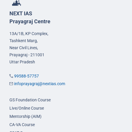
NEXT IAS
Prayagraj Centre
13A/1B, KP Complex,
Tashkent Marg,
Near Civil Lines,
Prayagraj - 211001
Uttar Pradesh
99588-57757
infoprayagraj@nextias.com
GS Foundation Course
Live/Online Course
Mentorship (AIM)
CA-VA Course