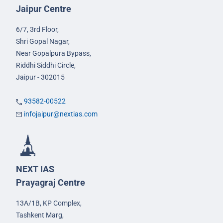
Jaipur Centre
6/7, 3rd Floor,
Shri Gopal Nagar,
Near Gopalpura Bypass,
Riddhi Siddhi Circle,
Jaipur - 302015
93582-00522
infojaipur@nextias.com
NEXT IAS
Prayagraj Centre
13A/1B, KP Complex,
Tashkent Marg,