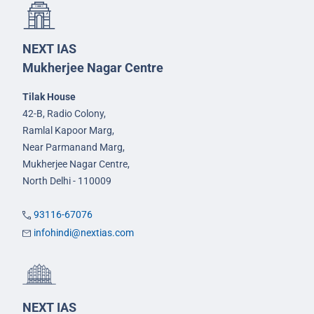
NEXT IAS
Mukherjee Nagar Centre
Tilak House
42-B, Radio Colony,
Ramlal Kapoor Marg,
Near Parmanand Marg,
Mukherjee Nagar Centre,
North Delhi - 110009
93116-67076
infohindi@nextias.com
NEXT IAS