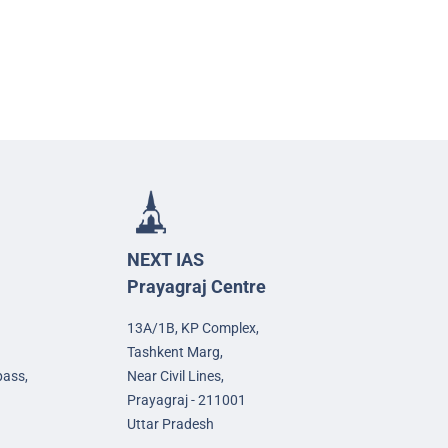
NEXT IAS
Prayagraj Centre
13A/1B, KP Complex,
Tashkent Marg,
pass,
Near Civil Lines,
Prayagraj - 211001
Uttar Pradesh