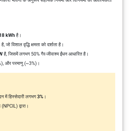
रणकारी भावना के अनुरूप सहायक नियमों और विनियमों की आवश्यकता
418 kWh
है।
h
है, जो विशाल वृद्धि क्षमता को दर्शाता है।
W
है, जिसमें लगभग 50% गैर-जीवाश्म ईंधन आधारित है।
2%), और परमाणु (~3%)।
दन में हिस्सेदारी लगभग
3%
।
ेड (NPCIL)
द्वारा।