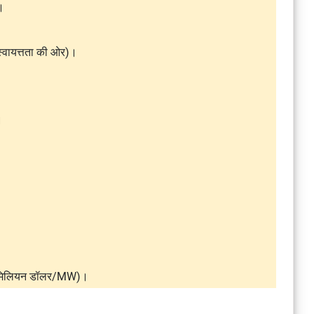
।
 स्वायत्तता की ओर)।
।
~2 मिलियन डॉलर/MW)।