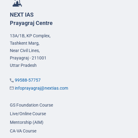
NEXT IAS
Prayagraj Centre
13A/1B, KP Complex,
Tashkent Marg,
Near Civil Lines,
Prayagraj - 211001
Uttar Pradesh
99588-57757
infoprayagraj@nextias.com
GS Foundation Course
Live/Online Course
Mentorship (AIM)
CA-VA Course