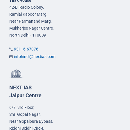
Tilak House
42-B, Radio Colony,
Ramlal Kapoor Marg,
Near Parmanand Marg,
Mukherjee Nagar Centre,
North Delhi - 110009
93116-67076
infohindi@nextias.com
NEXT IAS
Jaipur Centre
6/7, 3rd Floor,
Shri Gopal Nagar,
Near Gopalpura Bypass,
Riddhi Siddhi Circle,