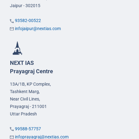
Jaipur - 302015
93582-00522
infojaipur@nextias.com
NEXT IAS
Prayagraj Centre
13A/1B, KP Complex,
Tashkent Marg,
Near Civil Lines,
Prayagraj - 211001
Uttar Pradesh
99588-57757
infoprayagraj@nextias.com