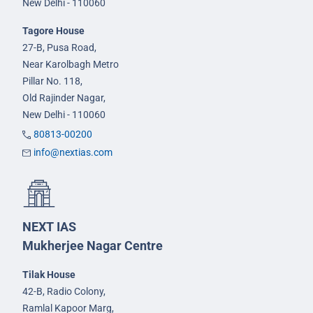
New Delhi - 110060
Tagore House
27-B, Pusa Road,
Near Karolbagh Metro
Pillar No. 118,
Old Rajinder Nagar,
New Delhi - 110060
80813-00200
info@nextias.com
NEXT IAS
Mukherjee Nagar Centre
Tilak House
42-B, Radio Colony,
Ramlal Kapoor Marg,