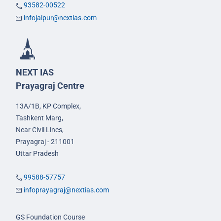
93582-00522
infojaipur@nextias.com
NEXT IAS
Prayagraj Centre
13A/1B, KP Complex,
Tashkent Marg,
Near Civil Lines,
Prayagraj - 211001
Uttar Pradesh
99588-57757
infoprayagraj@nextias.com
GS Foundation Course