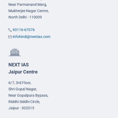
Near Parmanand Marg,
Mukherjee Nagar Centre,
North Delhi - 110009
93116-67076
infohindi@nextias.com
NEXT IAS
Jaipur Centre
6/7, 3rd Floor,
Shri Gopal Nagar,
Near Gopalpura Bypass,
Riddhi Siddhi Circle,
Jaipur - 302015