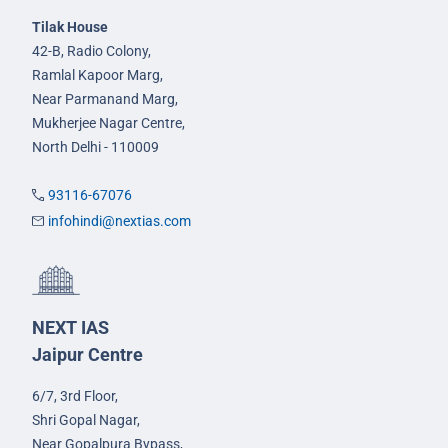
Tilak House
42-B, Radio Colony,
Ramlal Kapoor Marg,
Near Parmanand Marg,
Mukherjee Nagar Centre,
North Delhi - 110009
93116-67076
infohindi@nextias.com
NEXT IAS
Jaipur Centre
6/7, 3rd Floor,
Shri Gopal Nagar,
Near Gopalpura Bypass,