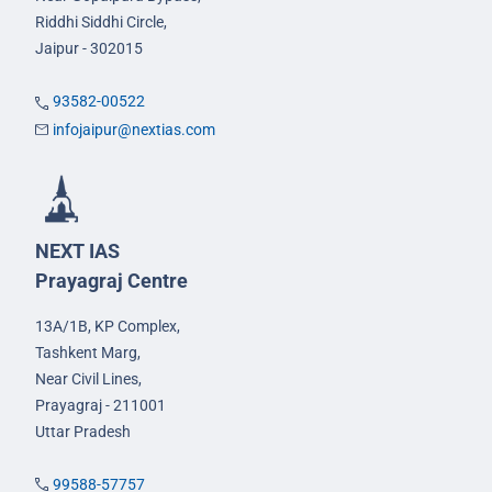
Riddhi Siddhi Circle,
Jaipur - 302015
93582-00522
infojaipur@nextias.com
NEXT IAS
Prayagraj Centre
13A/1B, KP Complex,
Tashkent Marg,
Near Civil Lines,
Prayagraj - 211001
Uttar Pradesh
99588-57757