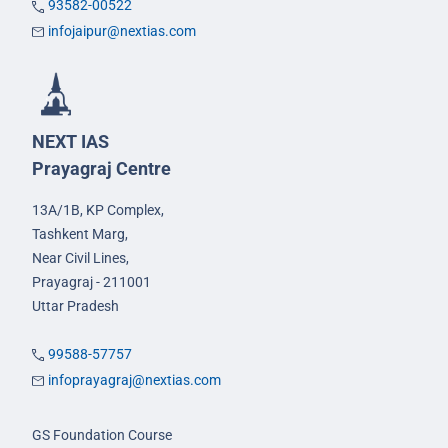
93582-00522
infojaipur@nextias.com
NEXT IAS
Prayagraj Centre
13A/1B, KP Complex,
Tashkent Marg,
Near Civil Lines,
Prayagraj - 211001
Uttar Pradesh
99588-57757
infoprayagraj@nextias.com
GS Foundation Course