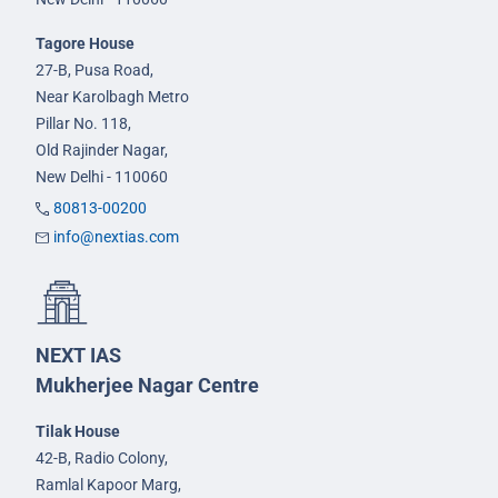
Tagore House
27-B, Pusa Road,
Near Karolbagh Metro
Pillar No. 118,
Old Rajinder Nagar,
New Delhi - 110060
80813-00200
info@nextias.com
NEXT IAS
Mukherjee Nagar Centre
Tilak House
42-B, Radio Colony,
Ramlal Kapoor Marg,