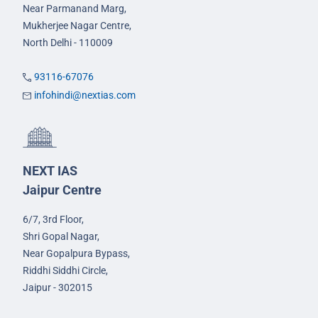
Near Parmanand Marg,
Mukherjee Nagar Centre,
North Delhi - 110009
93116-67076
infohindi@nextias.com
NEXT IAS
Jaipur Centre
6/7, 3rd Floor,
Shri Gopal Nagar,
Near Gopalpura Bypass,
Riddhi Siddhi Circle,
Jaipur - 302015