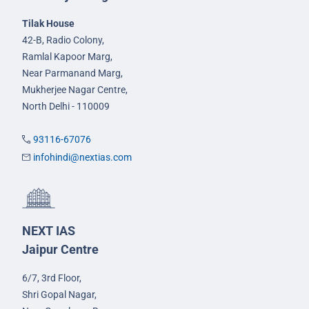
Tilak House
42-B, Radio Colony,
Ramlal Kapoor Marg,
Near Parmanand Marg,
Mukherjee Nagar Centre,
North Delhi - 110009
93116-67076
infohindi@nextias.com
NEXT IAS
Jaipur Centre
6/7, 3rd Floor,
Shri Gopal Nagar,