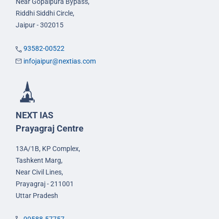
Near Gopalpura Bypass,
Riddhi Siddhi Circle,
Jaipur - 302015
93582-00522
infojaipur@nextias.com
NEXT IAS
Prayagraj Centre
13A/1B, KP Complex,
Tashkent Marg,
Near Civil Lines,
Prayagraj - 211001
Uttar Pradesh
99588-57757