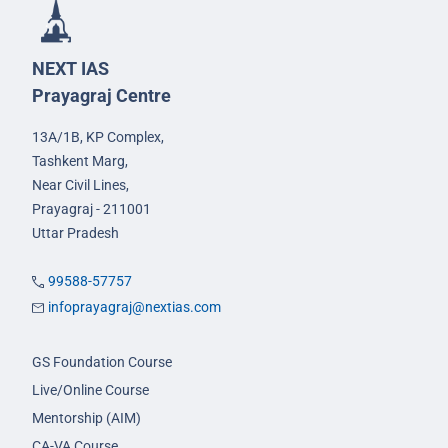
NEXT IAS
Prayagraj Centre
13A/1B, KP Complex,
Tashkent Marg,
Near Civil Lines,
Prayagraj - 211001
Uttar Pradesh
99588-57757
infoprayagraj@nextias.com
GS Foundation Course
Live/Online Course
Mentorship (AIM)
CA-VA Course