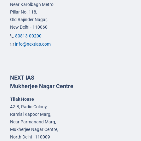
Near Karolbagh Metro
Pillar No. 118,
Old Rajinder Nagar,
New Delhi - 110060
80813-00200
info@nextias.com
NEXT IAS
Mukherjee Nagar Centre
Tilak House
42-B, Radio Colony,
Ramlal Kapoor Marg,
Near Parmanand Marg,
Mukherjee Nagar Centre,
North Delhi - 110009