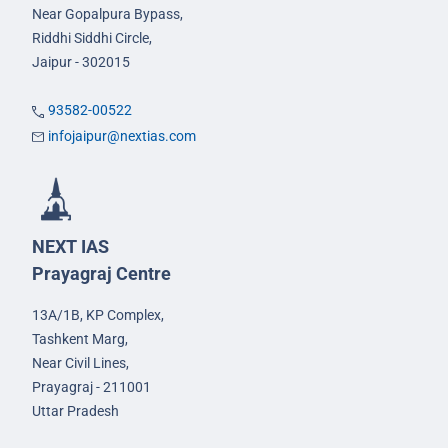
Near Gopalpura Bypass,
Riddhi Siddhi Circle,
Jaipur - 302015
93582-00522
infojaipur@nextias.com
NEXT IAS
Prayagraj Centre
13A/1B, KP Complex,
Tashkent Marg,
Near Civil Lines,
Prayagraj - 211001
Uttar Pradesh