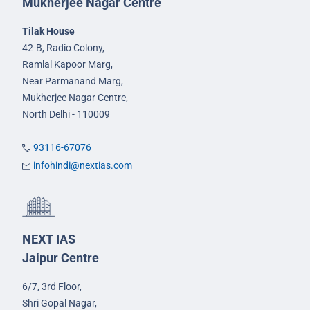
Mukherjee Nagar Centre
Tilak House
42-B, Radio Colony,
Ramlal Kapoor Marg,
Near Parmanand Marg,
Mukherjee Nagar Centre,
North Delhi - 110009
93116-67076
infohindi@nextias.com
NEXT IAS
Jaipur Centre
6/7, 3rd Floor,
Shri Gopal Nagar,