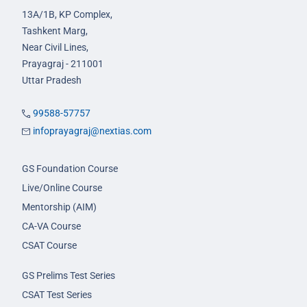
13A/1B, KP Complex,
Tashkent Marg,
Near Civil Lines,
Prayagraj - 211001
Uttar Pradesh
99588-57757
infoprayagraj@nextias.com
GS Foundation Course
Live/Online Course
Mentorship (AIM)
CA-VA Course
CSAT Course
GS Prelims Test Series
CSAT Test Series