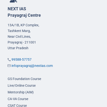
NEXT IAS
Prayagraj Centre
13A/1B, KP Complex,
Tashkent Marg,
Near Civil Lines,
Prayagraj - 211001
Uttar Pradesh
99588-57757
infoprayagraj@nextias.com
GS Foundation Course
Live/Online Course
Mentorship (AIM)
CA-VA Course
CSAT Course