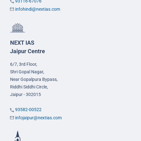
93116-67076
infohindi@nextias.com
NEXT IAS
Jaipur Centre
6/7, 3rd Floor,
Shri Gopal Nagar,
Near Gopalpura Bypass,
Riddhi Siddhi Circle,
Jaipur - 302015
93582-00522
infojaipur@nextias.com