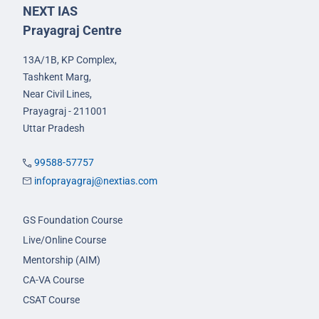
NEXT IAS
Prayagraj Centre
13A/1B, KP Complex,
Tashkent Marg,
Near Civil Lines,
Prayagraj - 211001
Uttar Pradesh
99588-57757
infoprayagraj@nextias.com
GS Foundation Course
Live/Online Course
Mentorship (AIM)
CA-VA Course
CSAT Course