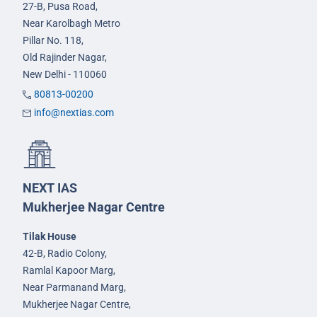
27-B, Pusa Road,
Near Karolbagh Metro
Pillar No. 118,
Old Rajinder Nagar,
New Delhi - 110060
80813-00200
info@nextias.com
NEXT IAS
Mukherjee Nagar Centre
Tilak House
42-B, Radio Colony,
Ramlal Kapoor Marg,
Near Parmanand Marg,
Mukherjee Nagar Centre,