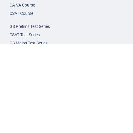
CA-VA Course
CSAT Course
GS Prelims Test Series
CSAT Test Series
GS Mains Test Series
Optional Foundation
Interview Guidance
Admission
FAQs
Careers
Privacy Policy
Terms & Conditions