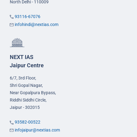
North Delhi - 110009
93116-67076
infohindi@nextias.com
NEXT IAS
Jaipur Centre
6/7, 3rd Floor,
Shri Gopal Nagar,
Near Gopalpura Bypass,
Riddhi Siddhi Circle,
Jaipur - 302015
93582-00522
infojaipur@nextias.com