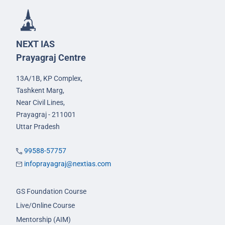
NEXT IAS
Prayagraj Centre
13A/1B, KP Complex,
Tashkent Marg,
Near Civil Lines,
Prayagraj - 211001
Uttar Pradesh
99588-57757
infoprayagraj@nextias.com
GS Foundation Course
Live/Online Course
Mentorship (AIM)