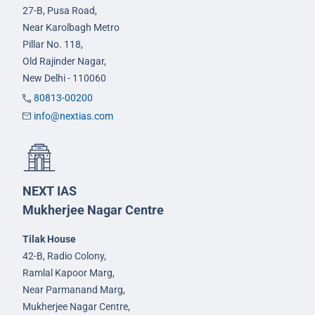
27-B, Pusa Road,
Near Karolbagh Metro
Pillar No. 118,
Old Rajinder Nagar,
New Delhi - 110060
80813-00200
info@nextias.com
NEXT IAS
Mukherjee Nagar Centre
Tilak House
42-B, Radio Colony,
Ramlal Kapoor Marg,
Near Parmanand Marg,
Mukherjee Nagar Centre,