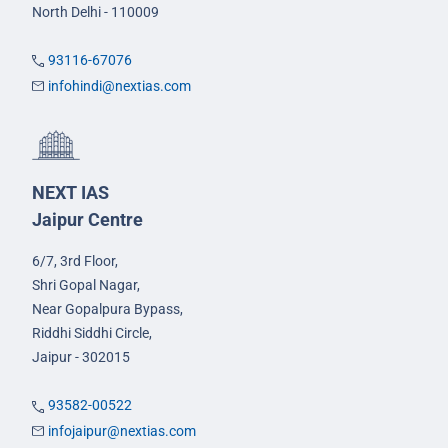
North Delhi - 110009
93116-67076
infohindi@nextias.com
NEXT IAS
Jaipur Centre
6/7, 3rd Floor,
Shri Gopal Nagar,
Near Gopalpura Bypass,
Riddhi Siddhi Circle,
Jaipur - 302015
93582-00522
infojaipur@nextias.com