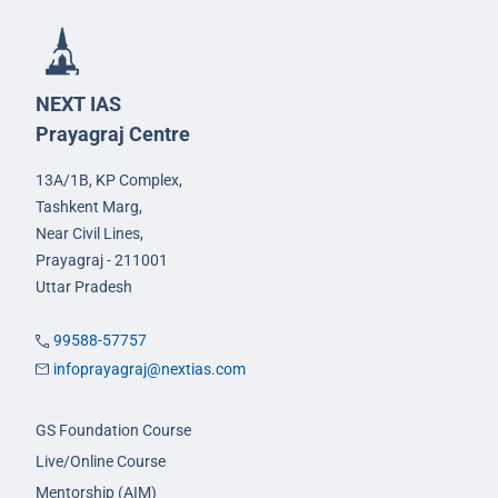
NEXT IAS
Prayagraj Centre
13A/1B, KP Complex,
Tashkent Marg,
Near Civil Lines,
Prayagraj - 211001
Uttar Pradesh
99588-57757
infoprayagraj@nextias.com
GS Foundation Course
Live/Online Course
Mentorship (AIM)