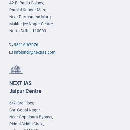
42-B, Radio Colony,
Ramlal Kapoor Marg,
Near Parmanand Marg,
Mukherjee Nagar Centre,
North Delhi - 110009
93116-67076
infohindi@nextias.com
NEXT IAS
Jaipur Centre
6/7, 3rd Floor,
Shri Gopal Nagar,
Near Gopalpura Bypass,
Riddhi Siddhi Circle,