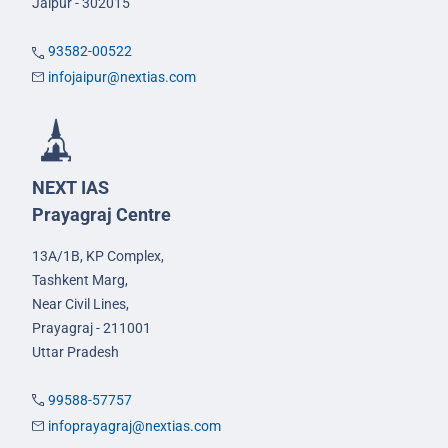
Jaipur - 302015
93582-00522
infojaipur@nextias.com
NEXT IAS
Prayagraj Centre
13A/1B, KP Complex,
Tashkent Marg,
Near Civil Lines,
Prayagraj - 211001
Uttar Pradesh
99588-57757
infoprayagraj@nextias.com