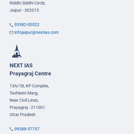
Riddhi Siddhi Circle,
Jaipur - 302015
93582-00522
infojaipur@nextias.com
NEXT IAS
Prayagraj Centre
13A/1B, KP Complex,
Tashkent Marg,
Near Civil Lines,
Prayagraj - 211001
Uttar Pradesh
99588-57757