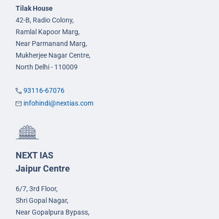
Tilak House
42-B, Radio Colony,
Ramlal Kapoor Marg,
Near Parmanand Marg,
Mukherjee Nagar Centre,
North Delhi - 110009
93116-67076
infohindi@nextias.com
NEXT IAS
Jaipur Centre
6/7, 3rd Floor,
Shri Gopal Nagar,
Near Gopalpura Bypass,