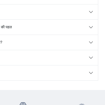
ाने की पहल
ै?