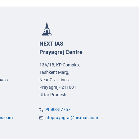
NEXT IAS
Prayagraj Centre
13A/1B, KP Complex,
Tashkent Marg,
pass,
Near Civil Lines,
Prayagraj - 211001
Uttar Pradesh
99588-57757
ias.com
infoprayagraj@nextias.com