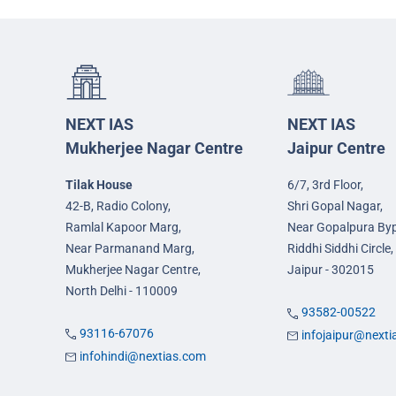
NEXT IAS
NEXT IAS
Mukherjee Nagar Centre
Jaipur Centre
Tilak House
6/7, 3rd Floor,
42-B, Radio Colony,
Shri Gopal Nagar,
Ramlal Kapoor Marg,
Near Gopalpura By
Near Parmanand Marg,
Riddhi Siddhi Circle,
Mukherjee Nagar Centre,
Jaipur - 302015
North Delhi - 110009
93582-00522
93116-67076
infojaipur@next
infohindi@nextias.com