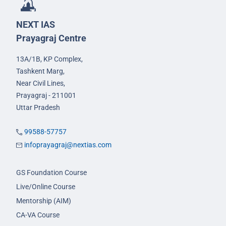
NEXT IAS
Prayagraj Centre
13A/1B, KP Complex,
Tashkent Marg,
Near Civil Lines,
Prayagraj - 211001
Uttar Pradesh
99588-57757
infoprayagraj@nextias.com
GS Foundation Course
Live/Online Course
Mentorship (AIM)
CA-VA Course