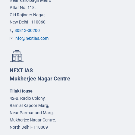
Near Karolbagh Metro
Pillar No. 118,
Old Rajinder Nagar,
New Delhi - 110060
80813-00200
info@nextias.com
NEXT IAS
Mukherjee Nagar Centre
Tilak House
42-B, Radio Colony,
Ramlal Kapoor Marg,
Near Parmanand Marg,
Mukherjee Nagar Centre,
North Delhi - 110009