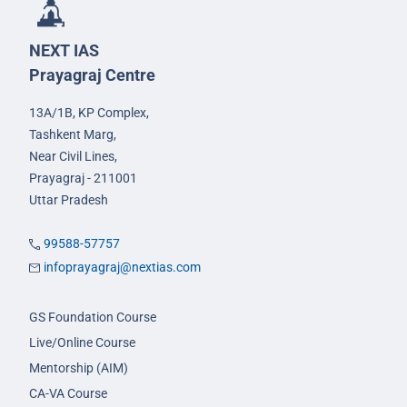
NEXT IAS
Prayagraj Centre
13A/1B, KP Complex,
Tashkent Marg,
Near Civil Lines,
Prayagraj - 211001
Uttar Pradesh
99588-57757
infoprayagraj@nextias.com
GS Foundation Course
Live/Online Course
Mentorship (AIM)
CA-VA Course