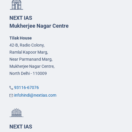
NEXT IAS
Mukherjee Nagar Centre
Tilak House
42-B, Radio Colony,
Ramlal Kapoor Marg,
Near Parmanand Marg,
Mukherjee Nagar Centre,
North Delhi - 110009
93116-67076
infohindi@nextias.com
NEXT IAS