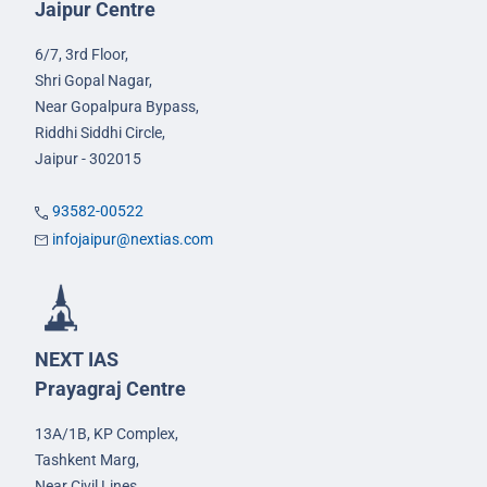
Jaipur Centre
6/7, 3rd Floor,
Shri Gopal Nagar,
Near Gopalpura Bypass,
Riddhi Siddhi Circle,
Jaipur - 302015
93582-00522
infojaipur@nextias.com
NEXT IAS
Prayagraj Centre
13A/1B, KP Complex,
Tashkent Marg,
Near Civil Lines,