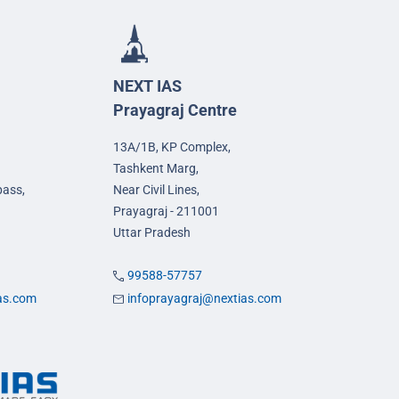
NEXT IAS
Prayagraj Centre
13A/1B, KP Complex,
Tashkent Marg,
pass,
Near Civil Lines,
Prayagraj - 211001
Uttar Pradesh
99588-57757
ias.com
infoprayagraj@nextias.com