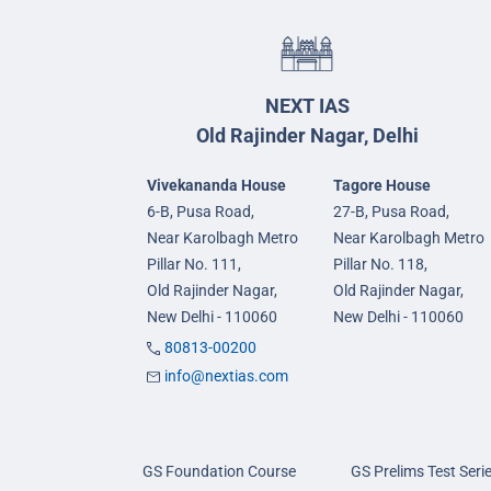
NEXT IAS
Old Rajinder Nagar, Delhi
Vivekananda House
Tagore House
6-B, Pusa Road,
27-B, Pusa Road,
Near Karolbagh Metro
Near Karolbagh Metro
Pillar No. 111,
Pillar No. 118,
Old Rajinder Nagar,
Old Rajinder Nagar,
New Delhi - 110060
New Delhi - 110060
80813-00200
info@nextias.com
GS Foundation Course
GS Prelims Test Seri