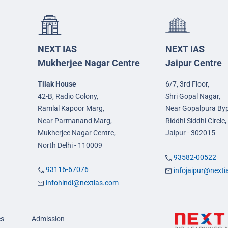
NEXT IAS
NEXT IAS
Mukherjee Nagar Centre
Jaipur Centre
Tilak House
6/7, 3rd Floor,
42-B, Radio Colony,
Shri Gopal Nagar,
Ramlal Kapoor Marg,
Near Gopalpura By
Near Parmanand Marg,
Riddhi Siddhi Circle,
Mukherjee Nagar Centre,
Jaipur - 302015
North Delhi - 110009
93582-00522
93116-67076
infojaipur@next
infohindi@nextias.com
es
Admission