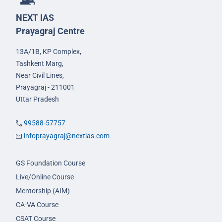
NEXT IAS
Prayagraj Centre
13A/1B, KP Complex,
Tashkent Marg,
Near Civil Lines,
Prayagraj - 211001
Uttar Pradesh
99588-57757
infoprayagraj@nextias.com
GS Foundation Course
Live/Online Course
Mentorship (AIM)
CA-VA Course
CSAT Course