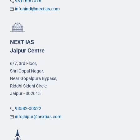
93116-67076
infohindi@nextias.com
NEXT IAS
Jaipur Centre
6/7, 3rd Floor,
Shri Gopal Nagar,
Near Gopalpura Bypass,
Riddhi Siddhi Circle,
Jaipur - 302015
93582-00522
infojaipur@nextias.com