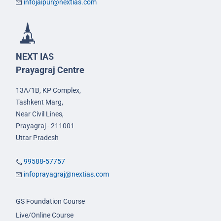
infojaipur@nextias.com
NEXT IAS
Prayagraj Centre
13A/1B, KP Complex,
Tashkent Marg,
Near Civil Lines,
Prayagraj - 211001
Uttar Pradesh
99588-57757
infoprayagraj@nextias.com
GS Foundation Course
Live/Online Course