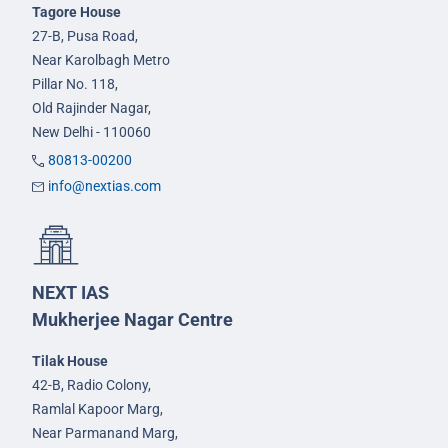
Tagore House
27-B, Pusa Road,
Near Karolbagh Metro
Pillar No. 118,
Old Rajinder Nagar,
New Delhi - 110060
80813-00200
info@nextias.com
NEXT IAS
Mukherjee Nagar Centre
Tilak House
42-B, Radio Colony,
Ramlal Kapoor Marg,
Near Parmanand Marg,