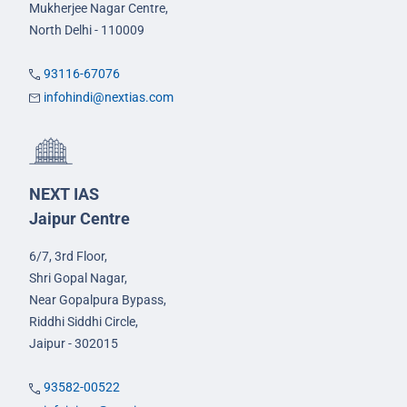
Mukherjee Nagar Centre,
North Delhi - 110009
93116-67076
infohindi@nextias.com
NEXT IAS
Jaipur Centre
6/7, 3rd Floor,
Shri Gopal Nagar,
Near Gopalpura Bypass,
Riddhi Siddhi Circle,
Jaipur - 302015
93582-00522