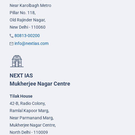
Near Karolbagh Metro
Pillar No. 118,
Old Rajinder Nagar,
New Delhi - 110060
80813-00200
info@nextias.com
NEXT IAS
Mukherjee Nagar Centre
Tilak House
42-B, Radio Colony,
Ramlal Kapoor Marg,
Near Parmanand Marg,
Mukherjee Nagar Centre,
North Delhi - 110009