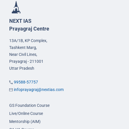
NEXT IAS
Prayagraj Centre
13A/1B, KP Complex,
Tashkent Marg,
Near Civil Lines,
Prayagraj - 211001
Uttar Pradesh
99588-57757
infoprayagraj@nextias.com
GS Foundation Course
Live/Online Course
Mentorship (AIM)