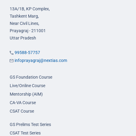
13A/1B, KP Complex,
Tashkent Marg,
Near Civil Lines,
Prayagraj - 211001
Uttar Pradesh
99588-57757
infoprayagraj@nextias.com
GS Foundation Course
Live/Online Course
Mentorship (AIM)
CA-VA Course
CSAT Course
GS Prelims Test Series
CSAT Test Series