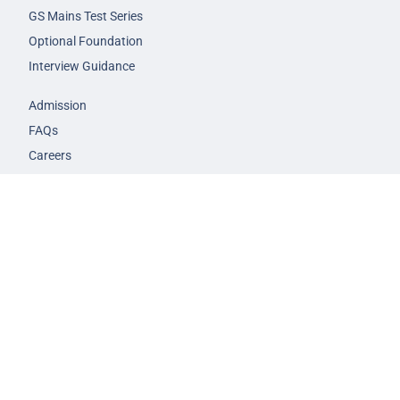
GS Mains Test Series
Optional Foundation
Interview Guidance
Admission
FAQs
Careers
Privacy Policy
Terms & Conditions
© 2026 NEXT IAS - All Rights Reserved.