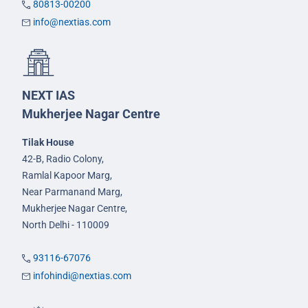
80813-00200
info@nextias.com
NEXT IAS
Mukherjee Nagar Centre
Tilak House
42-B, Radio Colony,
Ramlal Kapoor Marg,
Near Parmanand Marg,
Mukherjee Nagar Centre,
North Delhi - 110009
93116-67076
infohindi@nextias.com