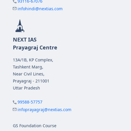
93116-67076
infohindi@nextias.com
NEXT IAS
Prayagraj Centre
13A/1B, KP Complex,
Tashkent Marg,
Near Civil Lines,
Prayagraj - 211001
Uttar Pradesh
99588-57757
infoprayagraj@nextias.com
GS Foundation Course