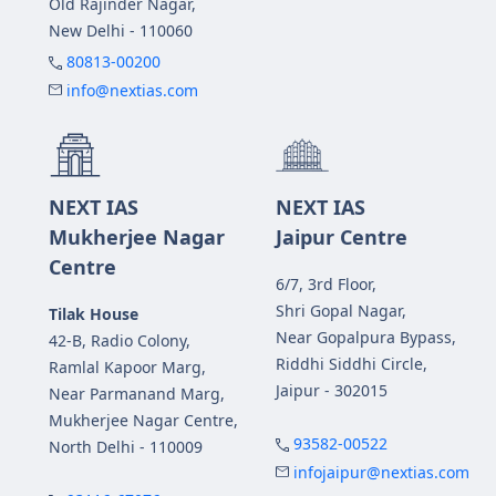
Old Rajinder Nagar,
New Delhi - 110060
80813-00200
info@nextias.com
NEXT IAS
NEXT IAS
Mukherjee Nagar
Jaipur Centre
Centre
6/7, 3rd Floor,
Shri Gopal Nagar,
Tilak House
Near Gopalpura Bypass,
42-B, Radio Colony,
Riddhi Siddhi Circle,
Ramlal Kapoor Marg,
Jaipur - 302015
Near Parmanand Marg,
Mukherjee Nagar Centre,
93582-00522
North Delhi - 110009
infojaipur@nextias.com