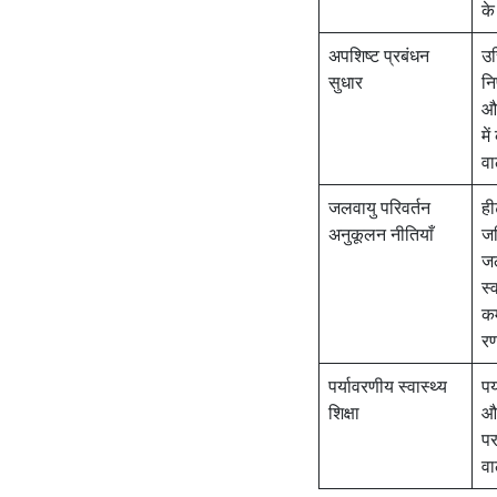
के
अपशिष्ट प्रबंधन
उच
सुधार
नि
औ
मे
वा
जलवायु परिवर्तन
ही
अनुकूलन नीतियाँ
जन
जल
स्
कम
रण
पर्यावरणीय स्वास्थ्य
पर
शिक्षा
और
पर
वा