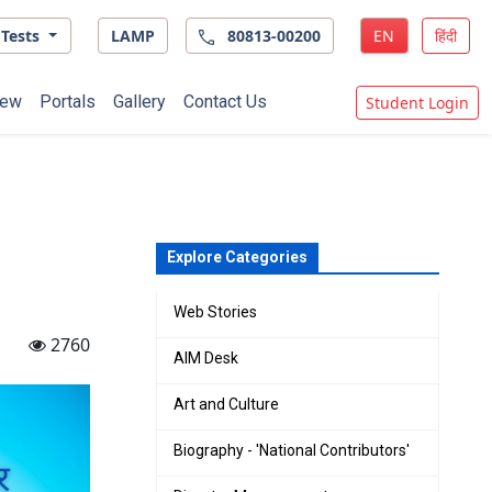
Tests
LAMP
80813-00200
EN
हिंदी
ew
Portals
Gallery
Contact Us
Student Login
Explore Categories
Web Stories
2760
AIM Desk
Art and Culture
Biography - 'National Contributors'