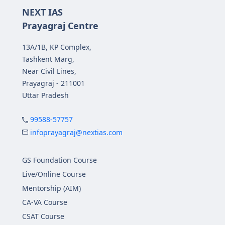
NEXT IAS
Prayagraj Centre
13A/1B, KP Complex,
Tashkent Marg,
Near Civil Lines,
Prayagraj - 211001
Uttar Pradesh
99588-57757
infoprayagraj@nextias.com
GS Foundation Course
Live/Online Course
Mentorship (AIM)
CA-VA Course
CSAT Course