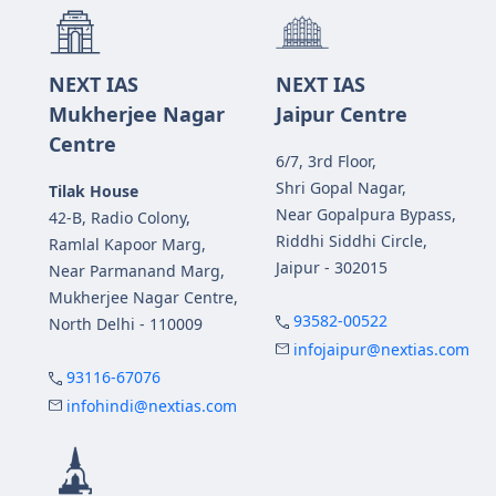
NEXT IAS
NEXT IAS
Mukherjee Nagar
Jaipur Centre
Centre
6/7, 3rd Floor,
Shri Gopal Nagar,
Tilak House
Near Gopalpura Bypass,
42-B, Radio Colony,
Riddhi Siddhi Circle,
Ramlal Kapoor Marg,
Jaipur - 302015
Near Parmanand Marg,
Mukherjee Nagar Centre,
93582-00522
North Delhi - 110009
infojaipur@nextias.com
93116-67076
infohindi@nextias.com