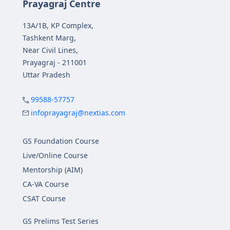
Prayagraj Centre
13A/1B, KP Complex,
Tashkent Marg,
Near Civil Lines,
Prayagraj - 211001
Uttar Pradesh
99588-57757
infoprayagraj@nextias.com
GS Foundation Course
Live/Online Course
Mentorship (AIM)
CA-VA Course
CSAT Course
GS Prelims Test Series