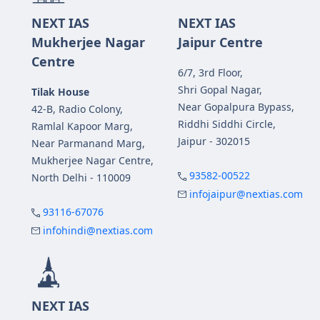
NEXT IAS
NEXT IAS
Mukherjee Nagar
Jaipur Centre
Centre
6/7, 3rd Floor,
Shri Gopal Nagar,
Tilak House
Near Gopalpura Bypass,
42-B, Radio Colony,
Riddhi Siddhi Circle,
Ramlal Kapoor Marg,
Jaipur - 302015
Near Parmanand Marg,
Mukherjee Nagar Centre,
93582-00522
North Delhi - 110009
infojaipur@nextias.com
93116-67076
infohindi@nextias.com
NEXT IAS