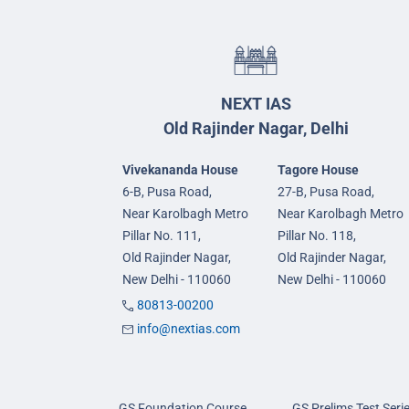
NEXT IAS
Old Rajinder Nagar, Delhi
Vivekananda House
Tagore House
6-B, Pusa Road,
27-B, Pusa Road,
Near Karolbagh Metro
Near Karolbagh Metro
Pillar No. 111,
Pillar No. 118,
Old Rajinder Nagar,
Old Rajinder Nagar,
New Delhi - 110060
New Delhi - 110060
80813-00200
info@nextias.com
GS Foundation Course
GS Prelims Test Seri