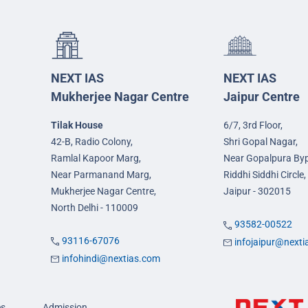
NEXT IAS
NEXT IAS
Mukherjee Nagar Centre
Jaipur Centre
Tilak House
6/7, 3rd Floor,
42-B, Radio Colony,
Shri Gopal Nagar,
Ramlal Kapoor Marg,
Near Gopalpura By
Near Parmanand Marg,
Riddhi Siddhi Circle,
Mukherjee Nagar Centre,
Jaipur - 302015
North Delhi - 110009
93582-00522
93116-67076
infojaipur@next
infohindi@nextias.com
es
Admission