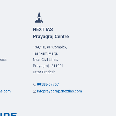
NEXT IAS
Prayagraj Centre
13A/1B, KP Complex,
Tashkent Marg,
pass,
Near Civil Lines,
Prayagraj - 211001
Uttar Pradesh
99588-57757
ias.com
infoprayagraj@nextias.com