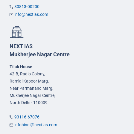
80813-00200
info@nextias.com
NEXT IAS
Mukherjee Nagar Centre
Tilak House
42-B, Radio Colony,
Ramlal Kapoor Marg,
Near Parmanand Marg,
Mukherjee Nagar Centre,
North Delhi - 110009
93116-67076
infohindi@nextias.com