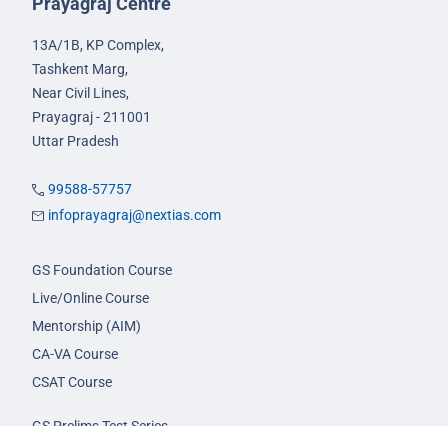
Prayagraj Centre
13A/1B, KP Complex,
Tashkent Marg,
Near Civil Lines,
Prayagraj - 211001
Uttar Pradesh
99588-57757
infoprayagraj@nextias.com
GS Foundation Course
Live/Online Course
Mentorship (AIM)
CA-VA Course
CSAT Course
GS Prelims Test Series