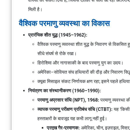
वापसी का संकेत दिया है, जिससे दशकों से चली आ रही अंतरराष
मिली है।
वैश्विक परमाणु व्यवस्था का विकास
प्रारंभिक शीत युद्ध (1945–1962):
वैश्विक परमाणु व्यवस्था शीत युद्ध के
निवारण
से विकसित हु
सीधे संघर्ष से रोके रखा।
हिरोशिमा और नागासाकी के बाद
परमाणु युग
का उदय।
अमेरिका–सोवियत संघ हथियारों की दौड़ और निवारण सिद्ध
क्यूबा मिसाइल संकट
निर्णायक क्षण रहा; इसने पहले हथिया
नियंत्रण का संस्थानीकरण (1960–1990):
परमाणु अप्रसार संधि (NPT), 1968:
परमाणु व्यवस्था क
व्यापक परमाणु परीक्षण प्रतिबंध संधि (CTBT):
यह ‘किसी 
हस्ताक्षरों के बावजूद यह कभी लागू नहीं हुई।
प्रमुख गैर-प्रमाणक:
अमेरिका, चीन, इज़राइल, मिस्र