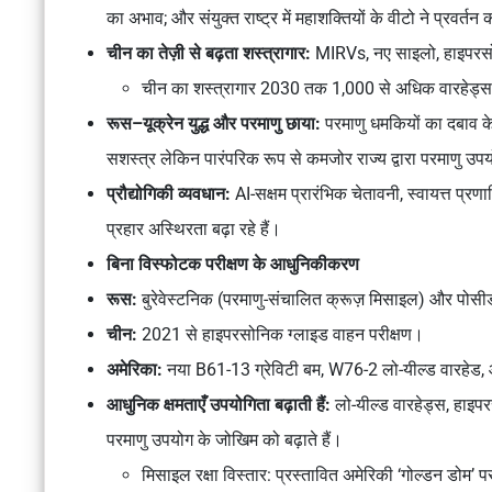
का अभाव; और संयुक्त राष्ट्र में महाशक्तियों के वीटो ने प्रवर
चीन का तेज़ी से बढ़ता शस्त्रागार:
MIRVs, नए साइलो, हाइपरसोन
चीन का शस्त्रागार 2030 तक 1,000 से अधिक वारहेड्स
रूस–यूक्रेन युद्ध और परमाणु छाया:
परमाणु धमकियों का दबाव के
सशस्त्र लेकिन पारंपरिक रूप से कमजोर राज्य द्वारा परमाणु उ
प्रौद्योगिकी व्यवधान:
AI-सक्षम प्रारंभिक चेतावनी, स्वायत्त प्र
प्रहार अस्थिरता बढ़ा रहे हैं।
बिना विस्फोटक परीक्षण के आधुनिकीकरण
रूस:
बुरेवेस्टनिक (परमाणु-संचालित क्रूज़ मिसाइल) और पोसीड
चीन:
2021 से हाइपरसोनिक ग्लाइड वाहन परीक्षण।
अमेरिका:
नया B61-13 ग्रेविटी बम, W76-2 लो-यील्ड वारहेड
आधुनिक क्षमताएँ उपयोगिता बढ़ाती हैं:
लो-यील्ड वारहेड्स, हाइप
परमाणु उपयोग के जोखिम को बढ़ाते हैं।
मिसाइल रक्षा विस्तार:
प्रस्तावित अमेरिकी ‘गोल्डन डोम’ परम