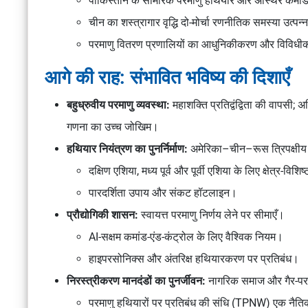
पाकिस्तान के सामरिक परमाणु हथियार और अस्थिर कमांड
चीन का शस्त्रागार वृद्धि दो-मोर्चा रणनीतिक समस्या उत्पन
परमाणु वितरण प्रणालियों का आधुनिकीकरण और विविध
आगे की राह: संभावित भविष्य की दिशाएँ
बहुध्रुवीय परमाणु व्यवस्था:
महाशक्ति प्रतिद्वंद्विता की वापसी;
गणना का उच्च जोखिम।
हथियार नियंत्रण का पुनर्निर्माण:
अमेरिका–चीन–रूस त्रिपक्षीय
दक्षिण एशिया, मध्य पूर्व और पूर्वी एशिया के लिए क्षेत्र-विशिष
पारदर्शिता उपाय और संकट हॉटलाइन।
प्रौद्योगिकी शासन:
स्वायत्त परमाणु निर्णय लेने पर सीमाएँ।
AI-सक्षम कमांड-एंड-कंट्रोल के लिए वैश्विक नियम।
हाइपरसोनिक्स और अंतरिक्ष हथियारकरण पर प्रतिबंध।
निरस्त्रीकरण मानदंडों का पुनर्जीवन:
नागरिक समाज और गैर-परमा
परमाणु हथियारों पर प्रतिबंध की संधि (TPNW)
एक नैतिक 