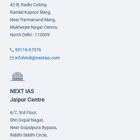
42-B, Radio Colony,
Ramlal Kapoor Marg,
Near Parmanand Marg,
Mukherjee Nagar Centre,
North Delhi - 110009
93116-67076
infohindi@nextias.com
NEXT IAS
Jaipur Centre
6/7, 3rd Floor,
Shri Gopal Nagar,
Near Gopalpura Bypass,
Riddhi Siddhi Circle,