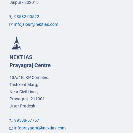
Jaipur - 302015
93582-00522
infojaipur@nextias.com
NEXT IAS
Prayagraj Centre
13A/1B, KP Complex,
Tashkent Marg,
Near Civil Lines,
Prayagraj - 211001
Uttar Pradesh
99588-57757
infoprayagraj@nextias.com