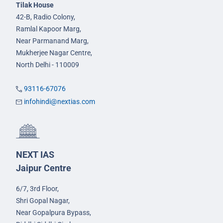
Tilak House
42-B, Radio Colony,
Ramlal Kapoor Marg,
Near Parmanand Marg,
Mukherjee Nagar Centre,
North Delhi - 110009
93116-67076
infohindi@nextias.com
NEXT IAS
Jaipur Centre
6/7, 3rd Floor,
Shri Gopal Nagar,
Near Gopalpura Bypass,