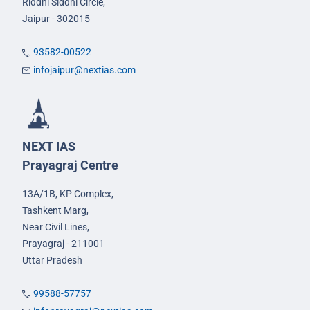
Riddhi Siddhi Circle,
Jaipur - 302015
93582-00522
infojaipur@nextias.com
NEXT IAS
Prayagraj Centre
13A/1B, KP Complex,
Tashkent Marg,
Near Civil Lines,
Prayagraj - 211001
Uttar Pradesh
99588-57757