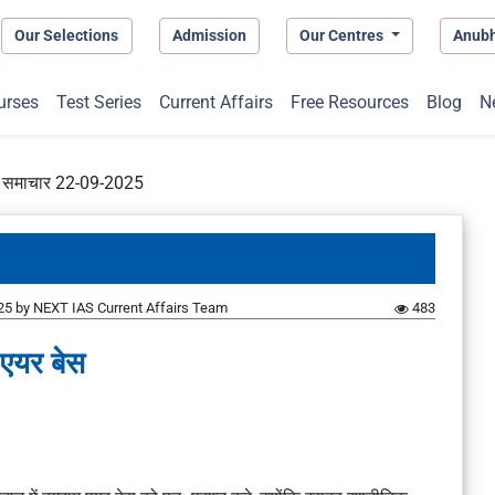
Our Selections
Admission
Our Centres
Anub
urses
Test Series
Current Affairs
Free Resources
Blog
N
प्त समाचार 22-09-2025
25
by
NEXT IAS Current Affairs Team
483
एयर बेस