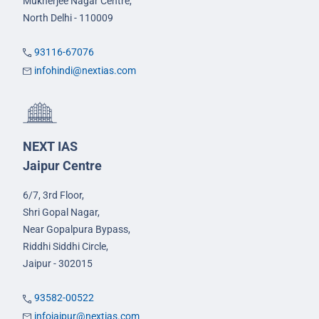
Mukherjee Nagar Centre,
North Delhi - 110009
93116-67076
infohindi@nextias.com
NEXT IAS
Jaipur Centre
6/7, 3rd Floor,
Shri Gopal Nagar,
Near Gopalpura Bypass,
Riddhi Siddhi Circle,
Jaipur - 302015
93582-00522
infojaipur@nextias.com