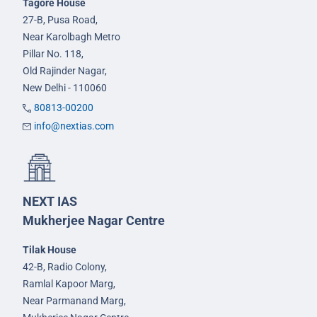
Tagore House
27-B, Pusa Road,
Near Karolbagh Metro
Pillar No. 118,
Old Rajinder Nagar,
New Delhi - 110060
80813-00200
info@nextias.com
NEXT IAS
Mukherjee Nagar Centre
Tilak House
42-B, Radio Colony,
Ramlal Kapoor Marg,
Near Parmanand Marg,