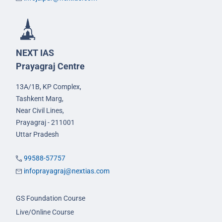
NEXT IAS
Prayagraj Centre
13A/1B, KP Complex,
Tashkent Marg,
Near Civil Lines,
Prayagraj - 211001
Uttar Pradesh
99588-57757
infoprayagraj@nextias.com
GS Foundation Course
Live/Online Course