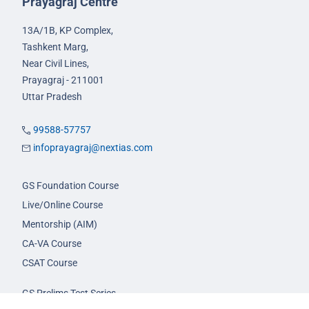
Prayagraj Centre
13A/1B, KP Complex,
Tashkent Marg,
Near Civil Lines,
Prayagraj - 211001
Uttar Pradesh
99588-57757
infoprayagraj@nextias.com
GS Foundation Course
Live/Online Course
Mentorship (AIM)
CA-VA Course
CSAT Course
GS Prelims Test Series