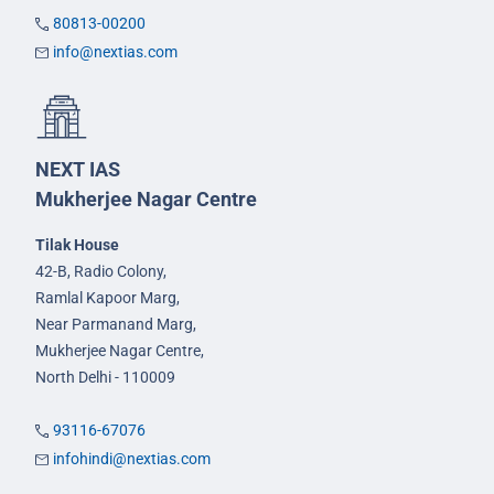
80813-00200
info@nextias.com
NEXT IAS
Mukherjee Nagar Centre
Tilak House
42-B, Radio Colony,
Ramlal Kapoor Marg,
Near Parmanand Marg,
Mukherjee Nagar Centre,
North Delhi - 110009
93116-67076
infohindi@nextias.com