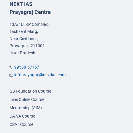
NEXT IAS
Prayagraj Centre
13A/1B, KP Complex,
Tashkent Marg,
Near Civil Lines,
Prayagraj - 211001
Uttar Pradesh
99588-57757
infoprayagraj@nextias.com
GS Foundation Course
Live/Online Course
Mentorship (AIM)
CA-VA Course
CSAT Course