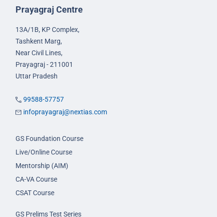
Prayagraj Centre
13A/1B, KP Complex,
Tashkent Marg,
Near Civil Lines,
Prayagraj - 211001
Uttar Pradesh
99588-57757
infoprayagraj@nextias.com
GS Foundation Course
Live/Online Course
Mentorship (AIM)
CA-VA Course
CSAT Course
GS Prelims Test Series