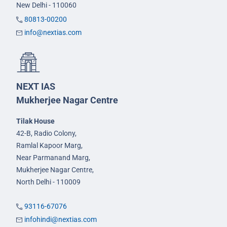
New Delhi - 110060
80813-00200
info@nextias.com
NEXT IAS
Mukherjee Nagar Centre
Tilak House
42-B, Radio Colony,
Ramlal Kapoor Marg,
Near Parmanand Marg,
Mukherjee Nagar Centre,
North Delhi - 110009
93116-67076
infohindi@nextias.com