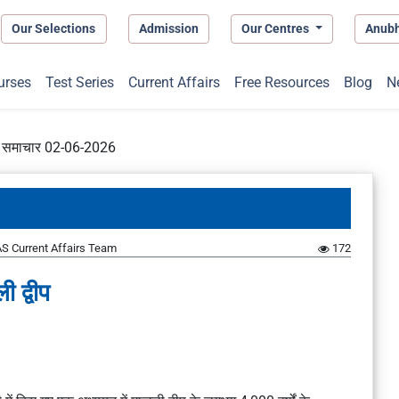
Our Selections
Admission
Our Centres
Anub
urses
Test Series
Current Affairs
Free Resources
Blog
N
प्त समाचार 02-06-2026
S Current Affairs Team
172
ी द्वीप