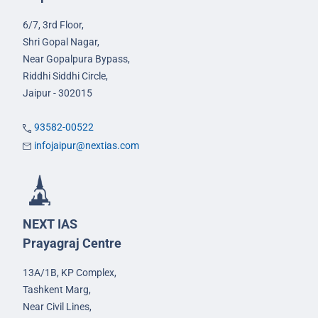
6/7, 3rd Floor,
Shri Gopal Nagar,
Near Gopalpura Bypass,
Riddhi Siddhi Circle,
Jaipur - 302015
93582-00522
infojaipur@nextias.com
NEXT IAS
Prayagraj Centre
13A/1B, KP Complex,
Tashkent Marg,
Near Civil Lines,