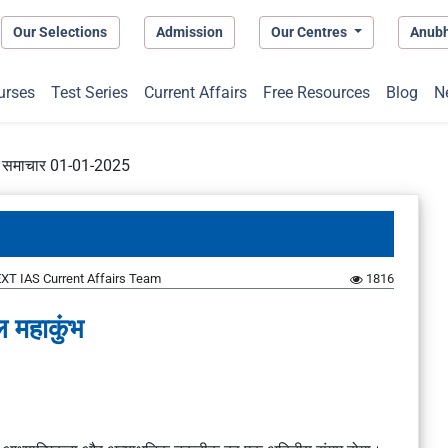
Our Selections
Admission
Our Centres
Anub
urses
Test Series
Current Affairs
Free Resources
Blog
N
प्त समाचार 01-01-2025
XT IAS Current Affairs Team
1816
 महाकुंभ