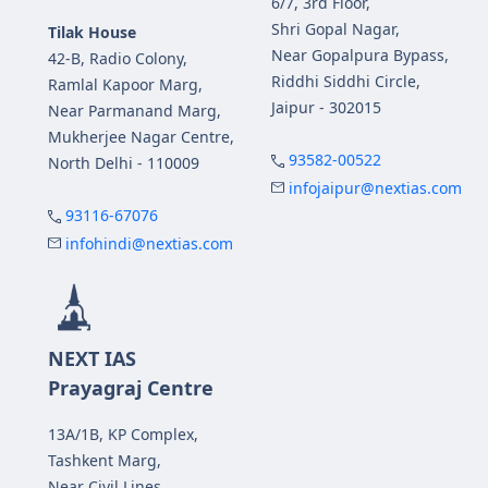
6/7, 3rd Floor,
Shri Gopal Nagar,
Tilak House
Near Gopalpura Bypass,
42-B, Radio Colony,
Riddhi Siddhi Circle,
Ramlal Kapoor Marg,
Jaipur - 302015
Near Parmanand Marg,
Mukherjee Nagar Centre,
93582-00522
North Delhi - 110009
infojaipur@nextias.com
93116-67076
infohindi@nextias.com
NEXT IAS
Prayagraj Centre
13A/1B, KP Complex,
Tashkent Marg,
Near Civil Lines,