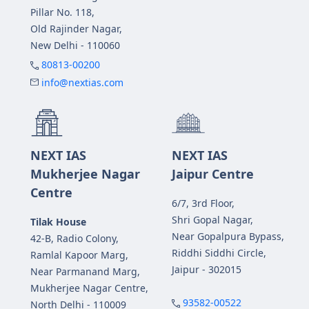
Pillar No. 118,
Old Rajinder Nagar,
New Delhi - 110060
80813-00200
info@nextias.com
NEXT IAS
NEXT IAS
Mukherjee Nagar
Jaipur Centre
Centre
6/7, 3rd Floor,
Shri Gopal Nagar,
Tilak House
Near Gopalpura Bypass,
42-B, Radio Colony,
Riddhi Siddhi Circle,
Ramlal Kapoor Marg,
Jaipur - 302015
Near Parmanand Marg,
Mukherjee Nagar Centre,
93582-00522
North Delhi - 110009