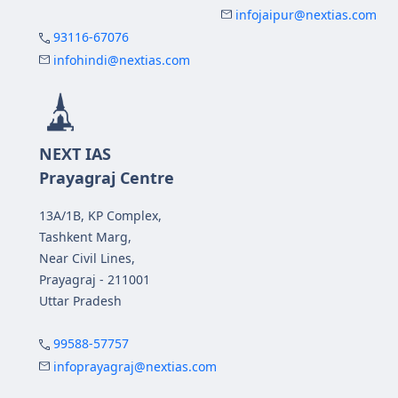
infojaipur@nextias.com
93116-67076
infohindi@nextias.com
NEXT IAS
Prayagraj Centre
13A/1B, KP Complex,
Tashkent Marg,
Near Civil Lines,
Prayagraj - 211001
Uttar Pradesh
99588-57757
infoprayagraj@nextias.com