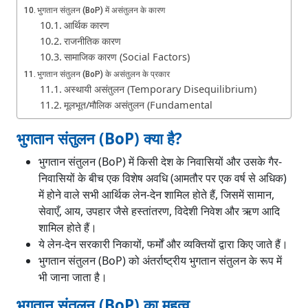
भुगतान संतुलन (BoP) में असंतुलन के कारण
आर्थिक कारण
राजनीतिक कारण
सामाजिक कारण (Social Factors)
भुगतान संतुलन (BoP) के असंतुलन के प्रकार
अस्थायी असंतुलन (Temporary Disequilibrium)
मूलभूत/मौलिक असंतुलन (Fundamental
Disequilibrium)
भुगतान संतुलन (BoP) क्या है?
चक्रीय असंतुलन (Cyclical Disequilibrium)
संरचनात्मक असंतुलन (Structural Disequilibrium)
भुगतान संतुलन (BoP) में किसी देश के निवासियों और उसके गैर-
भुगतान संतुलन में असंतुलन को दूर करने के उपाय
निवासियों के बीच एक विशेष अवधि (आमतौर पर एक वर्ष से अधिक)
स्वचालित सुधार (Automatic Correction)
में होने वाले सभी आर्थिक लेन-देन शामिल होते हैं, जिसमें सामान,
जानबूझकर उठाए गए कदम (Deliberate Measures)
सेवाएँ, आय, उपहार जैसे हस्तांतरण, विदेशी निवेश और ऋण आदि
मौद्रिक उपाय (Monetary Measures)
शामिल होते हैं।
मौद्रिक संकुचन (Monetary Contraction)
ये लेन-देन सरकारी निकायों, फर्मों और व्यक्तियों द्वारा किए जाते हैं।
अवमूल्यन (Devaluation)
भुगतान संतुलन (BoP) को अंतर्राष्ट्रीय भुगतान संतुलन के रूप में
विनिमय नियंत्रण (Exchange Control)
व्यापार उपाय (Trade Measures)
भी जाना जाता है।
निर्यात प्रोत्साहन (Export Promotion)
भुगतान संतुलन (BoP) का महत्व
आयात नियंत्रण (Import Control)