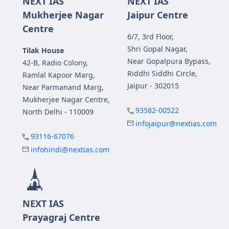
NEXT IAS
NEXT IAS
Mukherjee Nagar
Jaipur Centre
Centre
6/7, 3rd Floor,
Shri Gopal Nagar,
Tilak House
Near Gopalpura Bypass,
42-B, Radio Colony,
Riddhi Siddhi Circle,
Ramlal Kapoor Marg,
Jaipur - 302015
Near Parmanand Marg,
Mukherjee Nagar Centre,
93582-00522
North Delhi - 110009
infojaipur@nextias.com
93116-67076
infohindi@nextias.com
NEXT IAS
Prayagraj Centre