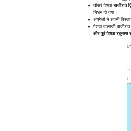
विश्लेषण
तीसरे पेशवा
बाजीराव द्
निष्कर्ष
निधन हो गया।
प्रायः पूछे जाने वाले प्रश्न (FAQ)
अंग्रेजों ने अपनी विस्
प्रथम आंग्ल-मराठा युद्ध के
पेशवा बालाजी बाजीराव क
कारणों की व्याख्या कीजिए।
और पूर्व पेशवा रघुनाथ रा
प्रथम आंग्ल-मराठा युद्ध
किसने जीता?