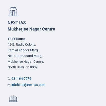
NEXT IAS
Mukherjee Nagar Centre
Tilak House
42-B, Radio Colony,
Ramlal Kapoor Marg,
Near Parmanand Marg,
Mukherjee Nagar Centre,
North Delhi - 110009
93116-67076
infohindi@nextias.com